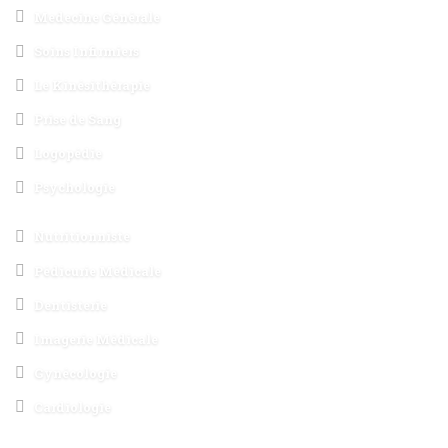
Medecine Générale
Soins Infirmiers
Le Kinésithérapie
Prise de Sang
Logopédie
Psychologie
Nutritionniste
Pédicurie Médicale
Dentisterie
Imagerie Médicale
Gynécologie
Cardiologie