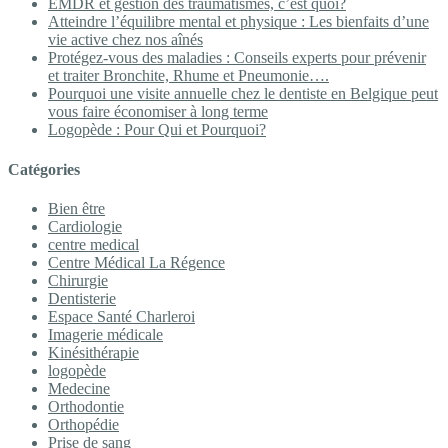
EMDR et gestion des traumatismes, c’est quoi?
Atteindre l’équilibre mental et physique : Les bienfaits d’une
vie active chez nos aînés
Protégez-vous des maladies : Conseils experts pour prévenir
et traiter Bronchite, Rhume et Pneumonie….
Pourquoi une visite annuelle chez le dentiste en Belgique peut
vous faire économiser à long terme
Logopède : Pour Qui et Pourquoi?
Catégories
Bien être
Cardiologie
centre medical
Centre Médical La Régence
Chirurgie
Dentisterie
Espace Santé Charleroi
Imagerie médicale
Kinésithérapie
logopède
Medecine
Orthodontie
Orthopédie
Prise de sang