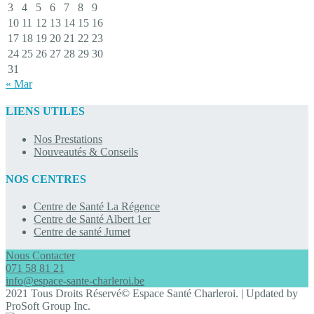
3
4
5
6
7
8
9
10
11
12
13
14
15
16
17
18
19
20
21
22
23
24
25
26
27
28
29
30
31
« Mar
LIENS UTILES
Nos Prestations
Nouveautés & Conseils
NOS CENTRES
Centre de Santé La Régence
Centre de Santé Albert 1er
Centre de santé Jumet
Nous Contacter
071 58 81 21
info@espace-sante-charleroi.be
2021 Tous Droits Réservé© Espace Santé Charleroi. | Updated by
ProSoft Group Inc.