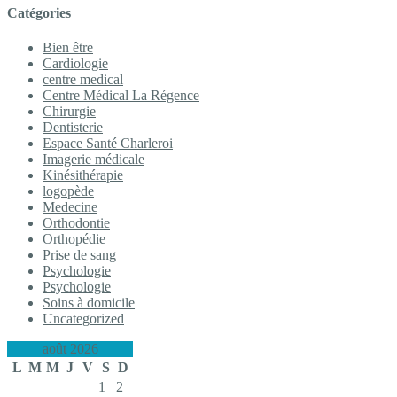
Catégories
Bien être
Cardiologie
centre medical
Centre Médical La Régence
Chirurgie
Dentisterie
Espace Santé Charleroi
Imagerie médicale
Kinésithérapie
logopède
Medecine
Orthodontie
Orthopédie
Prise de sang
Psychologie
Psychologie
Soins à domicile
Uncategorized
août 2026
L
M
M
J
V
S
D
1
2