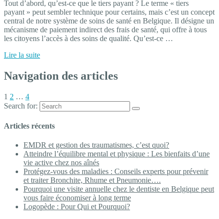
Tout d’abord, qu’est-ce que le tiers payant ? Le terme « tiers
payant » peut sembler technique pour certains, mais c’est un concept
central de notre système de soins de santé en Belgique. Il désigne un
mécanisme de paiement indirect des frais de santé, qui offre à tous
les citoyens l’accès à des soins de qualité. Qu’est-ce …
Lire la suite
Navigation des articles
1
2
…
4
Search for:
Articles récents
EMDR et gestion des traumatismes, c’est quoi?
Atteindre l’équilibre mental et physique : Les bienfaits d’une
vie active chez nos aînés
Protégez-vous des maladies : Conseils experts pour prévenir
et traiter Bronchite, Rhume et Pneumonie….
Pourquoi une visite annuelle chez le dentiste en Belgique peut
vous faire économiser à long terme
Logopède : Pour Qui et Pourquoi?