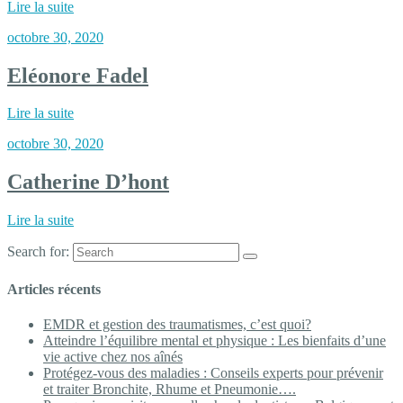
Lire la suite
octobre 30, 2020
Eléonore Fadel
Lire la suite
octobre 30, 2020
Catherine D’hont
Lire la suite
Search for:
Articles récents
EMDR et gestion des traumatismes, c’est quoi?
Atteindre l’équilibre mental et physique : Les bienfaits d’une
vie active chez nos aînés
Protégez-vous des maladies : Conseils experts pour prévenir
et traiter Bronchite, Rhume et Pneumonie….