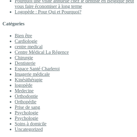
Pourquoi une visite annuelle chez le dentiste en Belgique peut
vous faire économiser à long terme
Logopède : Pour Qui et Pourquoi?
Catégories
Bien être
Cardiologie
centre medical
Centre Médical La Régence
Chirurgie
Dentisterie
Espace Santé Charleroi
Imagerie médicale
Kinésithérapie
logopède
Medecine
Orthodontie
Orthopédie
Prise de sang
Psychologie
Psychologie
Soins à domicile
Uncategorized